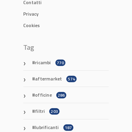
Contatti
Privacy
Cookies
Tag
ricambi
770
aftermarket
574
officine
286
filtri
203
lubrificanti
187