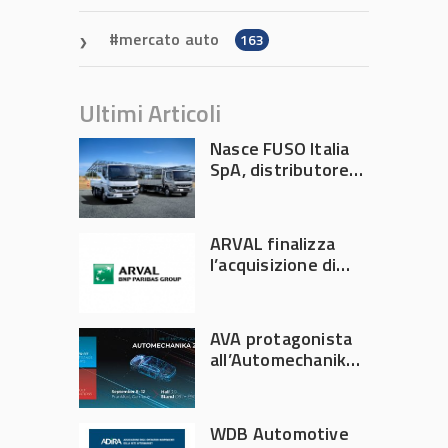
mercato auto
163
Ultimi Articoli
Nasce FUSO Italia
SpA, distributore
ufficiale FUSO in
Italia
ARVAL finalizza
l’acquisizione di
Athlon
AVA protagonista
all’Automechanika
Francoforte 2026
WDB Automotive