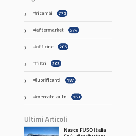
ricambi
770
aftermarket
574
officine
286
filtri
203
lubrificanti
187
mercato auto
163
Ultimi Articoli
Nasce FUSO Italia