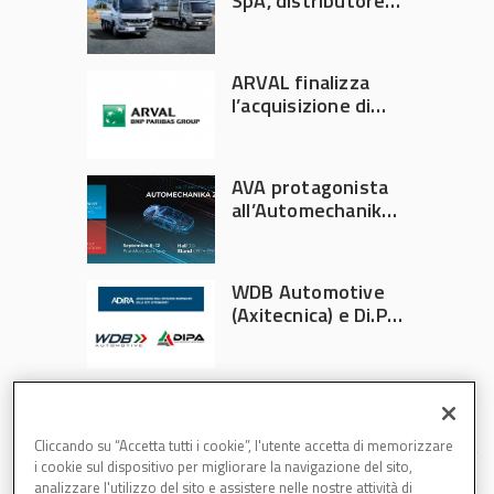
SpA, distributore
ufficiale FUSO in
Italia
ARVAL finalizza
l’acquisizione di
Athlon
AVA protagonista
all’Automechanika
Francoforte 2026
WDB Automotive
(Axitecnica) e Di.Pa.
Sport entrano in
ADIRA
Cliccando su “Accetta tutti i cookie”, l'utente accetta di memorizzare
i cookie sul dispositivo per migliorare la navigazione del sito,
analizzare l'utilizzo del sito e assistere nelle nostre attività di