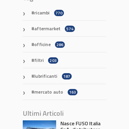
ricambi
770
aftermarket
574
officine
286
filtri
203
lubrificanti
187
mercato auto
163
Ultimi Articoli
Nasce FUSO Italia