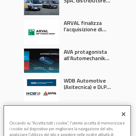
SpA, distributore
ufficiale FUSO in
Italia
ARVAL finalizza
l’acquisizione di
Athlon
AVA protagonista
all’Automechanika
Francoforte 2026
WDB Automotive
(Axitecnica) e Di.Pa.
Sport entrano in
ADIRA
Cliccando su “Accetta tutti i cookie”, l'utente accetta di memorizzare
i cookie sul dispositivo per migliorare la navigazione del sito,
analizzare l'utilizzo del sito e assistere nelle nostre attività di