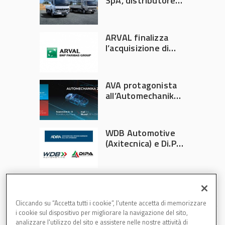
SpA, distributore
ufficiale FUSO in
Italia
ARVAL finalizza
l’acquisizione di
Athlon
AVA protagonista
all’Automechanika
Francoforte 2026
WDB Automotive
(Axitecnica) e Di.Pa.
Sport entrano in
ADIRA
Cliccando su “Accetta tutti i cookie”, l'utente accetta di memorizzare
i cookie sul dispositivo per migliorare la navigazione del sito,
analizzare l'utilizzo del sito e assistere nelle nostre attività di