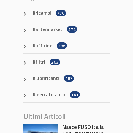
ricambi
770
aftermarket
574
officine
286
filtri
203
lubrificanti
187
mercato auto
163
Ultimi Articoli
Nasce FUSO Italia