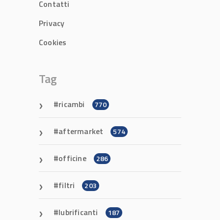
Contatti
Privacy
Cookies
Tag
ricambi
770
aftermarket
574
officine
286
filtri
203
lubrificanti
187