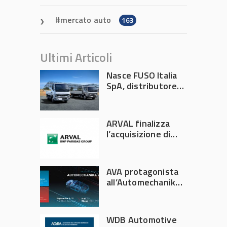
mercato auto
163
Ultimi Articoli
Nasce FUSO Italia
SpA, distributore
ufficiale FUSO in
Italia
ARVAL finalizza
l’acquisizione di
Athlon
AVA protagonista
all’Automechanika
Francoforte 2026
WDB Automotive