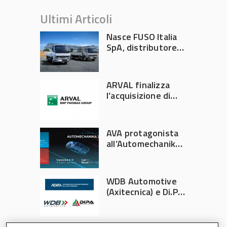
Ultimi Articoli
Nasce FUSO Italia
SpA, distributore
ufficiale FUSO in
Italia
ARVAL finalizza
l’acquisizione di
Athlon
AVA protagonista
all’Automechanika
Francoforte 2026
WDB Automotive
(Axitecnica) e Di.Pa.
Sport entrano in
ADIRA