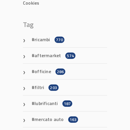
Cookies
Tag
ricambi
770
aftermarket
574
officine
286
filtri
203
lubrificanti
187
mercato auto
163