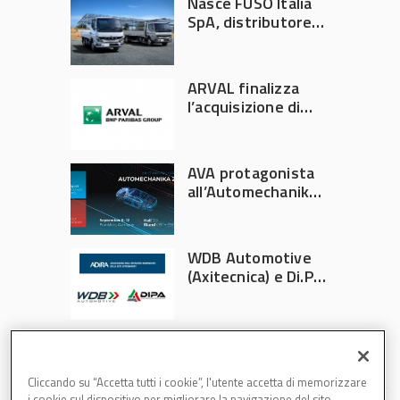
Nasce FUSO Italia
SpA, distributore
ufficiale FUSO in
Italia
ARVAL finalizza
l’acquisizione di
Athlon
AVA protagonista
all’Automechanika
Francoforte 2026
WDB Automotive
(Axitecnica) e Di.Pa.
Sport entrano in
ADIRA
Cliccando su “Accetta tutti i cookie”, l'utente accetta di memorizzare
i cookie sul dispositivo per migliorare la navigazione del sito,