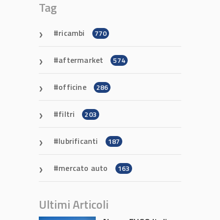
Tag
ricambi
770
aftermarket
574
officine
286
filtri
203
lubrificanti
187
mercato auto
163
Ultimi Articoli