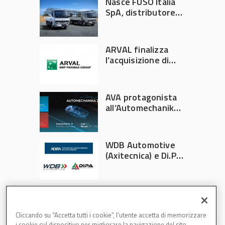
Nasce FUSO Italia
SpA, distributore
ufficiale FUSO in
Italia
ARVAL finalizza
l’acquisizione di
Athlon
AVA protagonista
all’Automechanika
Francoforte 2026
WDB Automotive
(Axitecnica) e Di.Pa.
Sport entrano in
ADIRA
Cliccando su “Accetta tutti i cookie”, l'utente accetta di memorizzare
i cookie sul dispositivo per migliorare la navigazione del sito,