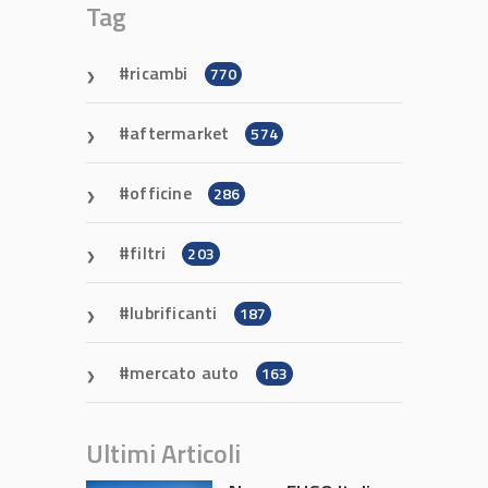
Tag
ricambi
770
aftermarket
574
officine
286
filtri
203
lubrificanti
187
mercato auto
163
Ultimi Articoli