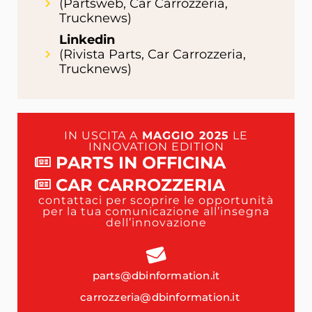
(Partsweb, Car Carrozzeria,
Trucknews)
Linkedin
(Rivista Parts, Car Carrozzeria,
Trucknews)
IN USCITA A
MAGGIO 2025
LE
INNOVATION EDITION
PARTS IN OFFICINA
CAR CARROZZERIA
contattaci per scoprire le opportunità
per la tua comunicazione all’insegna
dell’innovazione
parts@dbinformation.it
carrozzeria@dbinformation.it