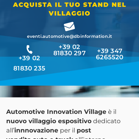
ACQUISTA IL TUO STAND NEL
VILLAGGIO
eventi.automotive@dbinformation.it
+39 02
+39 347
81830 297
6265520
+39 02
81830 235
Automotive Innovation Village
è il
nuovo villaggio espositivo
dedicato
all’
innnovazione
per il
post